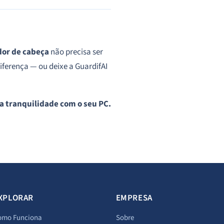
dor de cabeça
não precisa ser
diferença — ou deixe a GuardifAI
a tranquilidade com o seu PC.
XPLORAR
EMPRESA
omo Funciona
Sobre