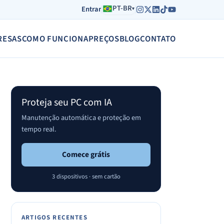
E-
PT-BR
Entrar
▾
mail
RESAS
COMO FUNCIONA
PREÇOS
BLOG
CONTATO
Proteja seu PC com IA
Manutenção automática e proteção em
tempo real.
Comece grátis
3 dispositivos · sem cartão
ARTIGOS RECENTES