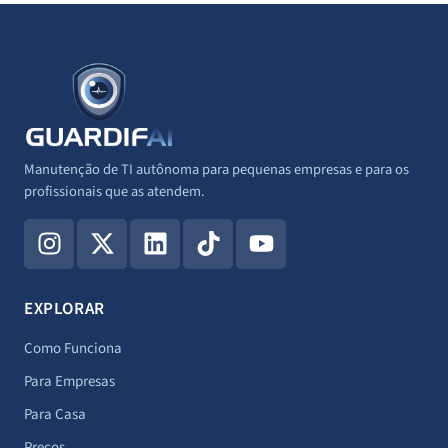
Manutenção de TI autônoma para pequenas empresas e para os
profissionais que as atendem.
I
X
L
T
Y
n
-
i
i
o
s
t
n
k
u
t
w
k
t
t
EXPLORAR
a
i
e
o
u
g
t
d
k
b
Como Funciona
r
t
i
e
Para Empresas
a
e
n
Para Casa
m
r
Preços