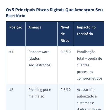
Os 5 Principais Riscos Digitais Que Ameaçam Seu
Escritório
Posição
Ameaça
Nível
Impacto no
de
Escritório
Risco
#1
Ransomware
9.8/10
Paralisação
(dados
total + perda de
sequestrados)
clientes +
processos
comprometidos
#2
Phishing por e-
9.5/10
Acesso não
mail falso
autorizado a
sistemas e
dados sigilosos