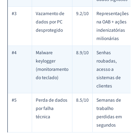
#3
Vazamento de
9.2/10
Representações
dados por PC
na OAB + ações
desprotegido
indenizatórias
milionárias
#4
Malware
8.9/10
Senhas
keylogger
roubadas,
(monitoramento
acesso a
do teclado)
sistemas de
clientes
#5
Perda de dados
8.5/10
Semanas de
por falha
trabalho
técnica
perdidas em
segundos