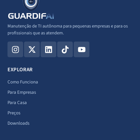
Manutenção de TI autônoma para pequenas empresas e para os
profissionais que as atendem.
I
X
L
T
Y
n
-
i
i
o
s
t
n
k
u
t
w
k
t
t
EXPLORAR
a
i
e
o
u
g
t
d
k
b
Como Funciona
r
t
i
e
Para Empresas
a
e
n
Para Casa
m
r
Preços
Downloads