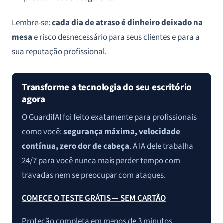
Lembre-se:
cada dia de atraso é dinheiro deixado na
mesa
e risco desnecessário para seus clientes e para a
sua reputação profissional.
Transforme a tecnologia do seu escritório
agora
O GuardifAI foi feito exatamente para profissionais
como você:
segurança máxima, velocidade
contínua, zero dor de cabeça
. A IA dele trabalha
24/7 para você nunca mais perder tempo com
travadas nem se preocupar com ataques.
COMECE O TESTE GRÁTIS — SEM CARTÃO
Proteção completa em menos de 3 minutos.