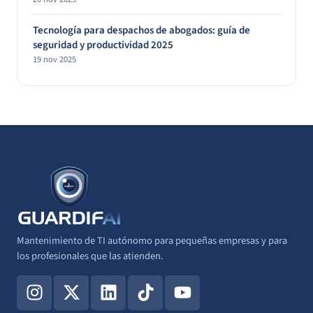
Tecnología para despachos de abogados: guía de
seguridad y productividad 2025
19 nov 2025
Mantenimiento de TI autónomo para pequeñas empresas y para
los profesionales que las atienden.
I
X
L
T
Y
n
-
i
i
o