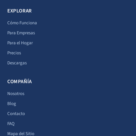
s
t
n
k
u
t
w
k
t
t
EXPLORAR
a
i
e
o
u
g
t
d
k
b
Cómo Funciona
r
t
i
e
Para Empresas
a
e
n
Para el Hogar
m
r
Precios
Descargas
COMPAÑÍA
Nosotros
Blog
Contacto
FAQ
Mapa del Sitio