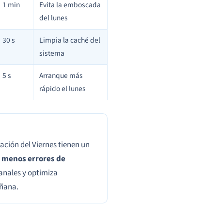
1 min
Evita la emboscada
del lunes
30 s
Limpia la caché del
sistema
5 s
Arranque más
rápido el lunes
ación del Viernes tienen un
 menos errores de
anales y optimiza
añana.