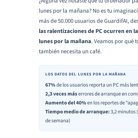
¿Alguna vez notaste que tu ordenador p
lunes por la mañana? No es tu imaginaci
más de 50.000 usuarios de GuardifAI, d
las ralentizaciones de PC ocurren en l
lunes por la mañana
. Veamos por qué t
también necesita un café.
LOS DATOS DEL LUNES POR LA MAÑANA
67%
de los usuarios reporta un PC más lent
2,3 veces más
errores de arranque en com
Aumento del 40%
en los reportes de “ap
Tiempo medio de arranque:
3,2 minutos (
de semana)