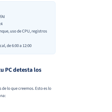
fAI
24
nque, uso de CPU, registros
al, de 6:00 a 12:00
u PC detesta los
de lo que creemos. Esto es lo
ana: