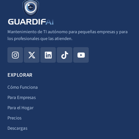
Mantenimiento de TI autónomo para pequeñas empresas y para
los profesionales que las atienden.
I
X
L
T
Y
n
-
i
i
o
s
t
n
k
u
t
w
k
t
t
EXPLORAR
a
i
e
o
u
g
t
d
k
b
Cómo Funciona
r
t
i
e
Para Empresas
a
e
n
Para el Hogar
m
r
Precios
Descargas