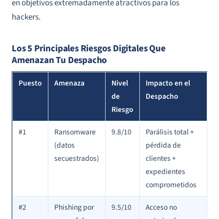
en objetivos extremadamente atractivos para los
hackers.
Los 5 Principales Riesgos Digitales Que
Amenazan Tu Despacho
Puesto
Amenaza
Nivel
Impacto en el
de
Despacho
Riesgo
#1
Ransomware
9.8/10
Parálisis total +
(datos
pérdida de
secuestrados)
clientes +
expedientes
comprometidos
#2
Phishing por
9.5/10
Acceso no