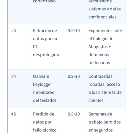
correo falso
autorizado a
sistemas y datos
confidenciales
#3
Filtración de
9.2/10
Expedientes ante
datos por un
el Colegio de
PC
Abogados +
desprotegido
demandas
millonarias
#4
Malware
8.9/10
Contraseñas
keylogger
robadas, acceso
(monitoreo
a los sistemas de
del teclado)
clientes
#5
Pérdida de
8.5/10
Semanas de
datos por
trabajo perdidas
fallo técnico
en segundos